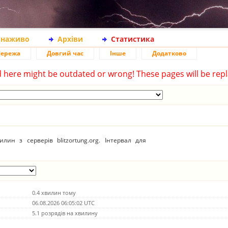
 наживо
Архіви
Статистика
ережа
Довгий час
Інше
Додатково
d here might be outdated or wrong! These pages will be repl
ин з серверів blitzortung.org. Інтервал для
0.4 хвилин тому
06.08.2026 06:05:02 UTC
5.1 розрядів на хвилину