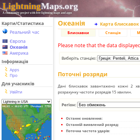
Lightning
Maps.org
A community project with free lightning maps and apps
Океанія
Карти/Статистика
Карта блискавок
Реальний час
Блискавки
Станція
М
Європа
Please note that the data displaye
Океанія
Америка
Виберіть станцію:
Інформація
Apps
Поточні розряди
Про
Для учасників
Дані блискавок завантажено кожні 2 хвил
Увійти
розрахунку частоти розрядів 15 хвилин.
Регіон:
Останнє оновлення:
Останній виявлений розряд:
Поточна частота ударів: