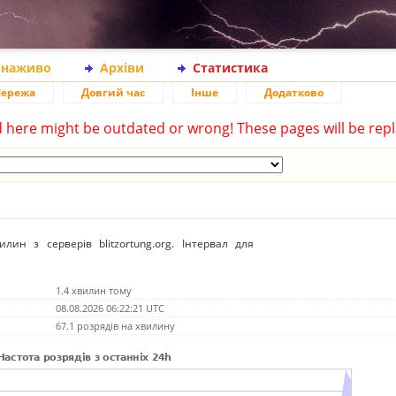
 наживо
Архіви
Статистика
ережа
Довгий час
Інше
Додатково
d here might be outdated or wrong! These pages will be repl
ин з серверів blitzortung.org. Інтервал для
1.4 хвилин тому
08.08.2026 06:22:21 UTC
67.1 розрядів на хвилину