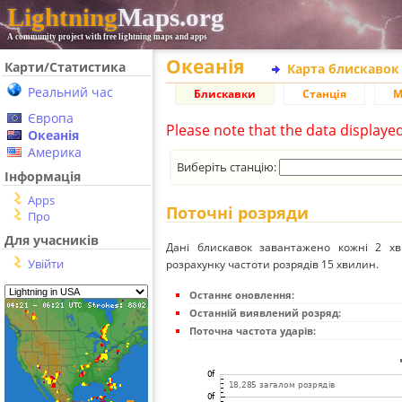
Lightning
Maps.org
A community project with free lightning maps and apps
Океанія
Карти/Статистика
Карта блискавок
Реальний час
Блискавки
Станція
М
Європа
Please note that the data displaye
Океанія
Америка
Виберіть станцію:
Інформація
Apps
Поточні розряди
Про
Для учасників
Дані блискавок завантажено кожні 2 хвил
Увійти
розрахунку частоти розрядів 15 хвилин.
Останнє оновлення:
Останній виявлений розряд:
Поточна частота ударів: