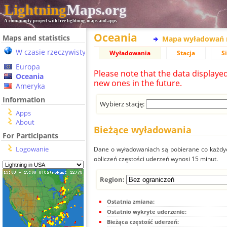
Lightning
Maps.org
A community project with free lightning maps and apps
Oceania
Maps and statistics
Mapa wyładowań 
W czasie rzeczywistym
Wyładowania
Stacja
S
Europa
Please note that the data displaye
Oceania
new ones in the future.
Ameryka
Information
Wybierz stację:
Apps
About
Bieżące wyładowania
For Participants
Logowanie
Dane o wyładowaniach są pobierane co każdych
obliczeń częstości uderzeń wynosi 15 minut.
Region:
Ostatnia zmiana:
Ostatnio wykryte uderzenie:
Bieżąca częstość uderzeń: