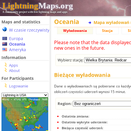
Lightning
Maps.org
A community project with free lightning maps and apps
Oceania
Maps and statistics
Mapa wyładowań 
W czasie rzeczywistym
Wyładowania
Stacja
S
Europa
Please note that the data displaye
Oceania
new ones in the future.
Ameryka
Information
Wybierz stację:
Apps
About
Bieżące wyładowania
For Participants
Logowanie
Dane o wyładowaniach są pobierane co każdych
obliczeń częstości uderzeń wynosi 15 minut.
Region:
Ostatnia zmiana:
Ostatnio wykryte uderzenie:
Bieżąca częstość uderzeń: