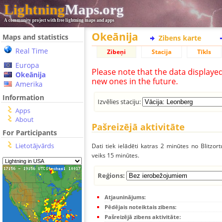
Lightning
Maps.org
A community project with free lightning maps and apps
Okeānija
Maps and statistics
Zibens karte
Real Time
Zibeņi
Stacija
Tīkls
Europa
Please note that the data displaye
Okeānija
new ones in the future.
Amerika
Information
Izvēlies staciju:
Apps
About
Pašreizējā aktivitāte
For Participants
Lietotājvārds
Dati tiek ielādēti katras 2 minūtes no Blitzor
veiks 15 minūtes.
Reģions:
Atjauninājums:
Pēdējais noteiktais zibens:
Pašreizējā zibens aktivitāte: