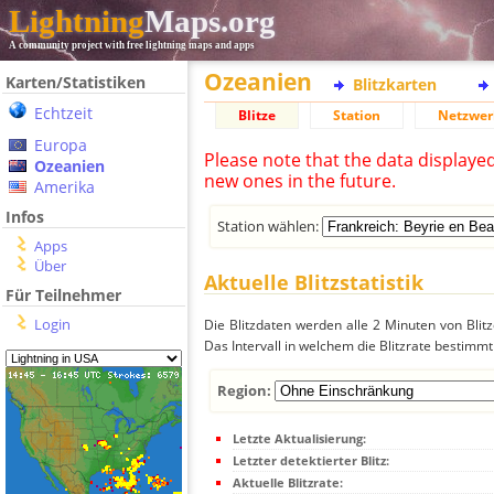
Lightning
Maps.org
A community project with free lightning maps and apps
Ozeanien
Karten/Statistiken
Blitzkarten
Echtzeit
Blitze
Station
Netzwer
Europa
Please note that the data displaye
Ozeanien
new ones in the future.
Amerika
Infos
Station wählen:
Apps
Über
Aktuelle Blitzstatistik
Für Teilnehmer
Login
Die Blitzdaten werden alle 2 Minuten von Bli
Das Intervall in welchem die Blitzrate bestimmt
Region:
Letzte Aktualisierung:
Letzter detektierter Blitz:
Aktuelle Blitzrate: