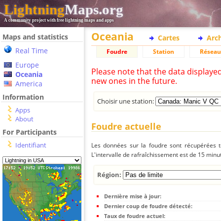
Lightning
Maps.org
A community project with free lightning maps and apps
Oceania
Maps and statistics
Cartes
Arc
Real Time
Foudre
Station
Réseau
Europe
Please note that the data displaye
Oceania
new ones in the future.
America
Information
Choisir une station:
Apps
About
Foudre actuelle
For Participants
Identifiant
Les données sur la foudre sont récupérées to
L'intervalle de rafraîchissement est de 15 minu
Région:
Dernière mise à jour:
Dernier coup de foudre détecté:
Taux de foudre actuel: