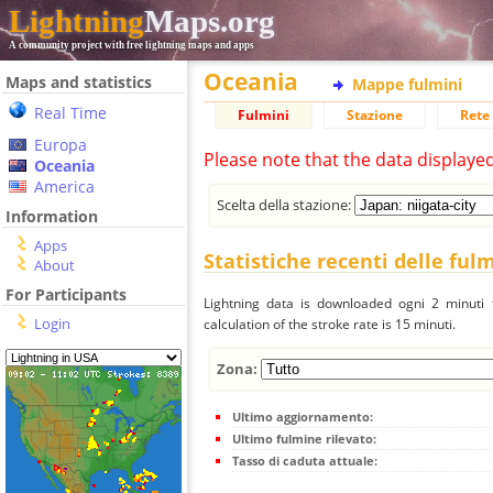
Lightning
Maps.org
A community project with free lightning maps and apps
Oceania
Maps and statistics
Mappe fulmini
Real Time
Fulmini
Stazione
Rete 
Europa
Please note that the data displaye
Oceania
America
Scelta della stazione:
Information
Apps
Statistiche recenti delle ful
About
For Participants
Lightning data is downloaded ogni 2 minuti f
Login
calculation of the stroke rate is 15 minuti.
Zona:
Ultimo aggiornamento:
Ultimo fulmine rilevato:
Tasso di caduta attuale: