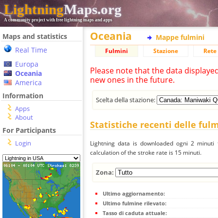
Lightning
Maps.org
A community project with free lightning maps and apps
Oceania
Maps and statistics
Mappe fulmini
Real Time
Fulmini
Stazione
Rete 
Europa
Please note that the data displaye
Oceania
new ones in the future.
America
Information
Scelta della stazione:
Apps
About
Statistiche recenti delle ful
For Participants
Login
Lightning data is downloaded ogni 2 minuti f
calculation of the stroke rate is 15 minuti.
Zona:
Ultimo aggiornamento:
Ultimo fulmine rilevato:
Tasso di caduta attuale: