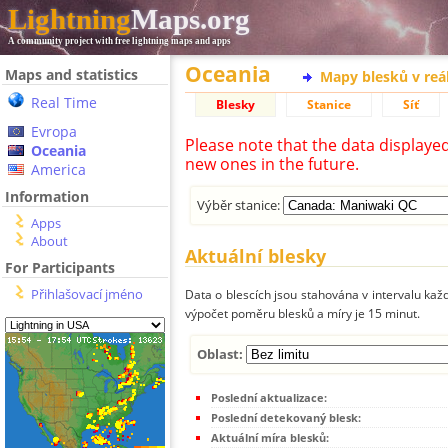
Lightning
Maps.org
A community project with free lightning maps and apps
Oceania
Maps and statistics
Mapy blesků v reá
Real Time
Blesky
Stanice
Síť
Evropa
Please note that the data displaye
Oceania
new ones in the future.
America
Information
Výběr stanice:
Apps
About
Aktuální blesky
For Participants
Přihlašovací jméno
Data o blescích jsou stahována v intervalu každ
výpočet poměru blesků a míry je 15 minut.
Oblast:
Poslední aktualizace:
Poslední detekovaný blesk:
Aktuální míra blesků: