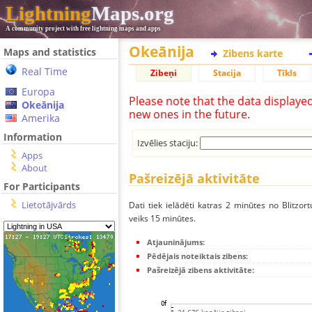
Lightning
Maps.org
A community project with free lightning maps and apps
Okeānija
Maps and statistics
Zibens karte
Real Time
Zibeņi
Stacija
Tīkls
Europa
Please note that the data displaye
Okeānija
new ones in the future.
Amerika
Information
Izvēlies staciju:
Apps
About
Pašreizējā aktivitāte
For Participants
Lietotājvārds
Dati tiek ielādēti katras 2 minūtes no Blitzor
veiks 15 minūtes.
Atjauninājums:
Pēdējais noteiktais zibens:
Pašreizējā zibens aktivitāte: