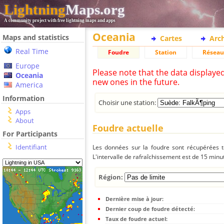
Lightning
Maps.org
A community project with free lightning maps and apps
Oceania
Maps and statistics
Cartes
Arc
Real Time
Foudre
Station
Réseau
Europe
Please note that the data displaye
Oceania
new ones in the future.
America
Information
Choisir une station:
Apps
About
Foudre actuelle
For Participants
Identifiant
Les données sur la foudre sont récupérées to
L'intervalle de rafraîchissement est de 15 minu
Région:
Dernière mise à jour:
Dernier coup de foudre détecté:
Taux de foudre actuel: