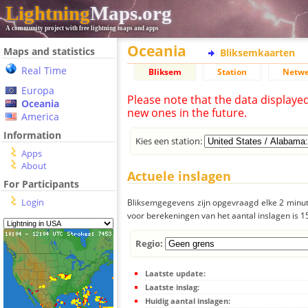
Lightning
Maps.org
A community project with free lightning maps and apps
Oceania
Maps and statistics
Bliksemkaarten
Real Time
Bliksem
Station
Netwe
Europa
Please note that the data displaye
Oceania
new ones in the future.
America
Information
Kies een station:
Apps
About
Actuele inslagen
For Participants
Login
Bliksemgegevens zijn opgevraagd elke 2 minute
voor berekeningen van het aantal inslagen is 
Regio:
Laatste update:
Laatste inslag:
Huidig aantal inslagen: