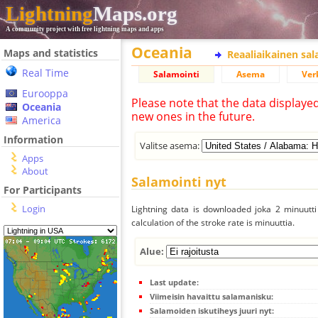
Lightning
Maps.org
A community project with free lightning maps and apps
Oceania
Maps and statistics
Reaaliaikainen sa
Real Time
Salamointi
Asema
Ver
Eurooppa
Please note that the data displaye
Oceania
new ones in the future.
America
Information
Valitse asema:
Apps
About
Salamointi nyt
For Participants
Login
Lightning data is downloaded joka 2 minuutti 
calculation of the stroke rate is minuuttia.
Alue:
Last update:
Viimeisin havaittu salamanisku:
Salamoiden iskutiheys juuri nyt: