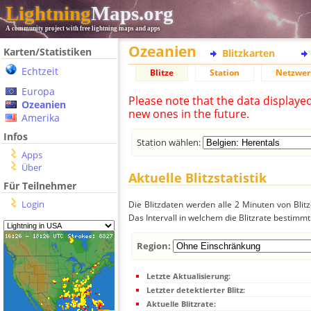
Lightning
Maps.org
A community project with free lightning maps and apps
Ozeanien
Karten/Statistiken
Blitzkarten
Echtzeit
Blitze
Station
Netzwer
Europa
Please note that the data displaye
Ozeanien
new ones in the future.
Amerika
Infos
Station wählen:
Apps
Über
Aktuelle Blitzstatistik
Für Teilnehmer
Login
Die Blitzdaten werden alle 2 Minuten von Bli
Das Intervall in welchem die Blitzrate bestimmt
Region:
Letzte Aktualisierung:
Letzter detektierter Blitz:
Aktuelle Blitzrate: