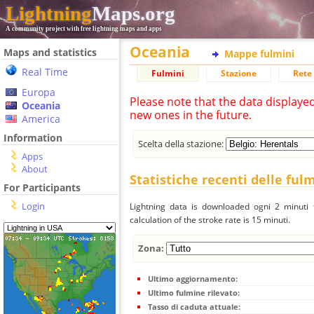
Lightning
Maps.org
A community project with free lightning maps and apps
Oceania
Maps and statistics
Mappe fulmini
Real Time
Fulmini
Stazione
Rete 
Europa
Please note that the data displaye
Oceania
new ones in the future.
America
Information
Scelta della stazione:
Apps
About
Statistiche recenti delle ful
For Participants
Login
Lightning data is downloaded ogni 2 minuti f
calculation of the stroke rate is 15 minuti.
Zona:
Ultimo aggiornamento:
Ultimo fulmine rilevato:
Tasso di caduta attuale: