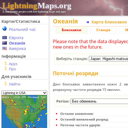
Lightning
Maps.org
A community project with free lightning maps and apps
Океанія
Карти/Статистика
Карта блискавок
Реальний час
Блискавки
Станція
М
Європа
Please note that the data displaye
Океанія
new ones in the future.
Америка
Інформація
Виберіть станцію:
Apps
Про
Поточні розряди
Для учасників
Увійти
Дані блискавок завантажено кожні 2 хвил
розрахунку частоти розрядів 15 хвилин.
Регіон:
Останнє оновлення:
Останній виявлений розряд:
Поточна частота ударів: