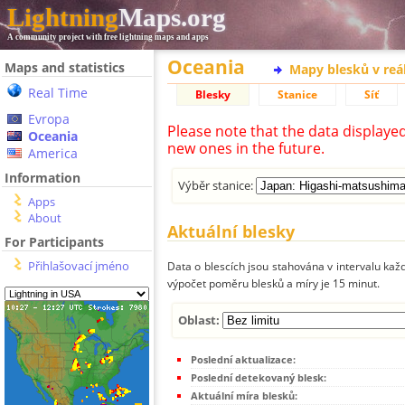
Lightning
Maps.org
A community project with free lightning maps and apps
Oceania
Maps and statistics
Mapy blesků v reá
Real Time
Blesky
Stanice
Síť
Evropa
Please note that the data displaye
Oceania
new ones in the future.
America
Information
Výběr stanice:
Apps
About
Aktuální blesky
For Participants
Přihlašovací jméno
Data o blescích jsou stahována v intervalu každ
výpočet poměru blesků a míry je 15 minut.
Oblast:
Poslední aktualizace:
Poslední detekovaný blesk:
Aktuální míra blesků: