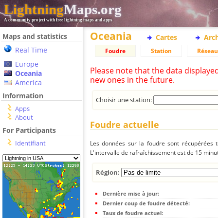
Lightning
Maps.org
A community project with free lightning maps and apps
Oceania
Maps and statistics
Cartes
Arc
Real Time
Foudre
Station
Réseau
Europe
Please note that the data displaye
Oceania
new ones in the future.
America
Information
Choisir une station:
Apps
About
Foudre actuelle
For Participants
Identifiant
Les données sur la foudre sont récupérées to
L'intervalle de rafraîchissement est de 15 minu
Région:
Dernière mise à jour:
Dernier coup de foudre détecté:
Taux de foudre actuel: