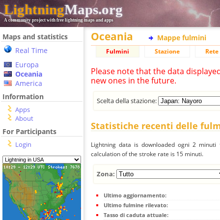
Lightning
Maps.org
A community project with free lightning maps and apps
Oceania
Maps and statistics
Mappe fulmini
Real Time
Fulmini
Stazione
Rete 
Europa
Please note that the data displaye
Oceania
new ones in the future.
America
Information
Scelta della stazione:
Apps
About
Statistiche recenti delle ful
For Participants
Login
Lightning data is downloaded ogni 2 minuti f
calculation of the stroke rate is 15 minuti.
Zona:
Ultimo aggiornamento:
Ultimo fulmine rilevato:
Tasso di caduta attuale: