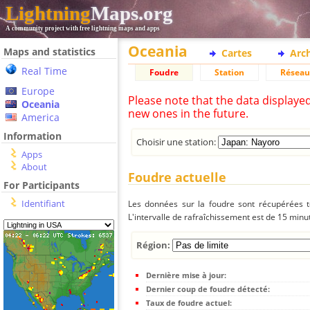
Lightning
Maps.org
A community project with free lightning maps and apps
Oceania
Maps and statistics
Cartes
Arc
Real Time
Foudre
Station
Réseau
Europe
Please note that the data displaye
Oceania
new ones in the future.
America
Information
Choisir une station:
Apps
About
Foudre actuelle
For Participants
Identifiant
Les données sur la foudre sont récupérées to
L'intervalle de rafraîchissement est de 15 minu
Région:
Dernière mise à jour:
Dernier coup de foudre détecté:
Taux de foudre actuel: