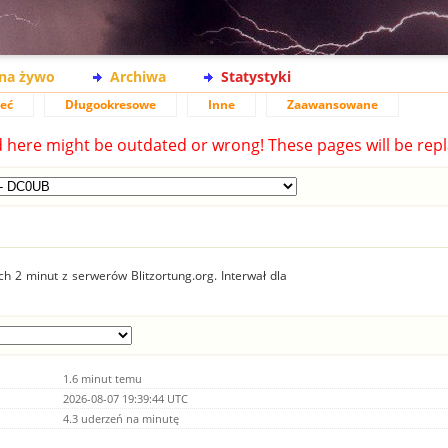
na żywo
Archiwa
Statystyki
ieć
Długookresowe
Inne
Zaawansowane
d here might be outdated or wrong! These pages will be repl
 2 minut z serwerów Blitzortung.org. Interwał dla
1.6 minut temu
2026-08-07 19:39:44 UTC
4.3 uderzeń na minutę