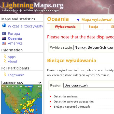
Lightning
Maps.org
A community project with free lightning maps and apps
Oceania
Maps and statistics
Mapa wyładowań 
W czasie rzeczywistym
Wyładowania
Stacja
S
Europa
Please note that the data displaye
Oceania
Ameryka
Wybierz stację:
Information
Apps
Bieżące wyładowania
About
For Participants
Dane o wyładowaniach są pobierane co każdych
Logowanie
obliczeń częstości uderzeń wynosi 15 minut.
Region:
Ostatnia zmiana:
Ostatnio wykryte uderzenie:
Bieżąca częstość uderzeń: