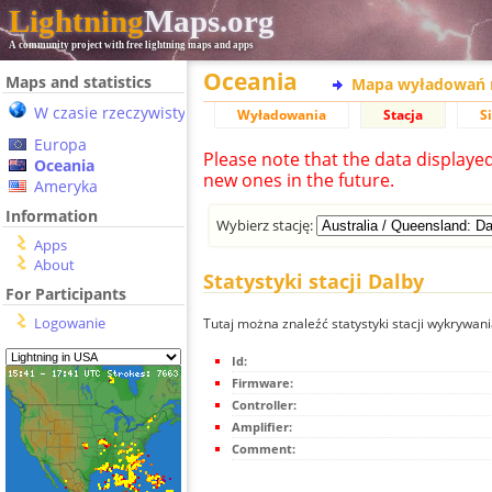
Lightning
Maps.org
A community project with free lightning maps and apps
Oceania
Maps and statistics
Mapa wyładowań 
W czasie rzeczywistym
Wyładowania
Stacja
S
Europa
Please note that the data displaye
Oceania
new ones in the future.
Ameryka
Information
Wybierz stację:
Apps
About
Statystyki stacji Dalby
For Participants
Logowanie
Tutaj można znaleźć statystyki stacji wykrywan
Id:
Firmware:
Controller:
Amplifier:
Comment: