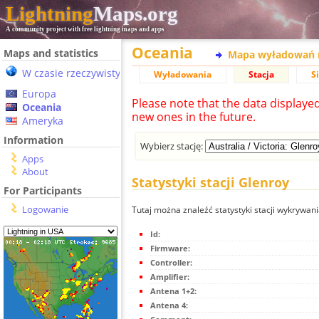
Lightning
Maps.org
A community project with free lightning maps and apps
Oceania
Maps and statistics
Mapa wyładowań 
W czasie rzeczywistym
Wyładowania
Stacja
S
Europa
Please note that the data displaye
Oceania
new ones in the future.
Ameryka
Information
Wybierz stację:
Apps
About
Statystyki stacji Glenroy
For Participants
Logowanie
Tutaj można znaleźć statystyki stacji wykrywan
Id:
Firmware:
Controller:
Amplifier:
Antena 1+2:
Antena 4: