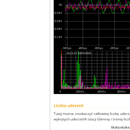
Liczba uderzeń
Tutaj można zmobaczyć całkowitą liczbę uderze
wykrytych uderzeń/h stacji Glenroy i śrenią licz