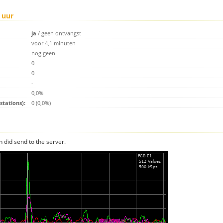
 uur
ja
/
geen ontvangst
voor 4,1 minuten
nog geen
0
0
-
0,0%
tations):
0 (0,0%)
n did send to the server.