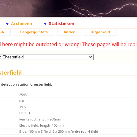
Archieven
Statistieken
rk
Langetijd Stats
Ander
Uitgebreid
d here might be outdated or wrong! These pages will be repl
terfield
 detection station Chesterfield.
2545
0.0
19.5
H1 / E1
Ferrite rod, length=200mm
Electric field, length=100mm
Blue; 100mm E-field, 2 x 200mm ferrite rod H-field