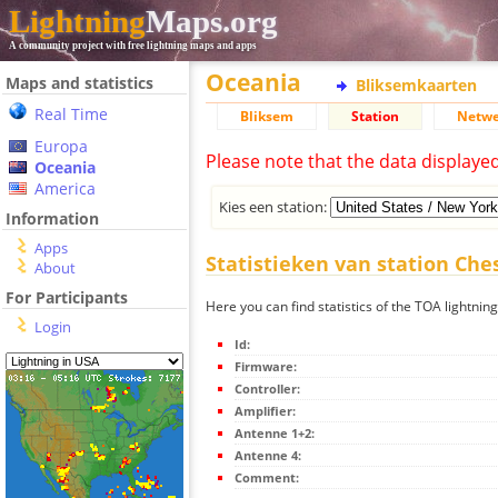
Lightning
Maps.org
A community project with free lightning maps and apps
Oceania
Maps and statistics
Bliksemkaarten
Real Time
Bliksem
Station
Netwe
Europa
Please note that the data displaye
Oceania
America
Kies een station:
Information
Apps
Statistieken van station Ches
About
For Participants
Here you can find statistics of the TOA lightning
Login
Id:
Firmware:
Controller:
Amplifier:
Antenne 1+2:
Antenne 4:
Comment: