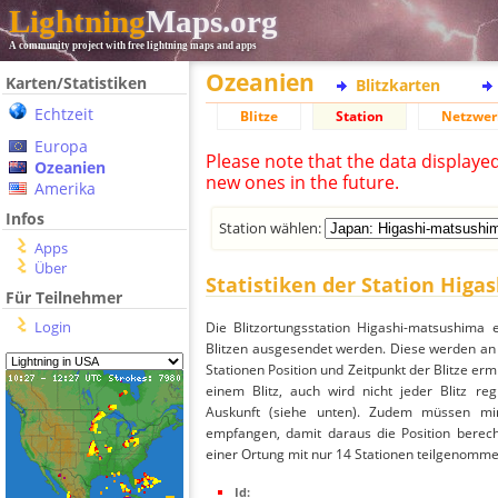
Lightning
Maps.org
A community project with free lightning maps and apps
Ozeanien
Karten/Statistiken
Blitzkarten
Echtzeit
Blitze
Station
Netzwer
Europa
Please note that the data displaye
Ozeanien
new ones in the future.
Amerika
Infos
Station wählen:
Apps
Über
Statistiken der Station Hig
Für Teilnehmer
Login
Die Blitzortungsstation Higashi-matsushima 
Blitzen ausgesendet werden. Diese werden an 
Stationen Position und Zeitpunkt der Blitze ermi
einem Blitz, auch wird nicht jeder Blitz re
Auskunft (siehe unten). Zudem müssen min
empfangen, damit daraus die Position berech
einer Ortung mit nur 14 Stationen teilgenommen,
Id: