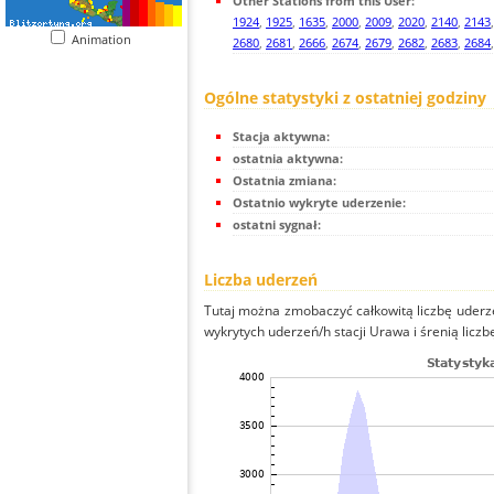
Other Stations from this User:
1924
,
1925
,
1635
,
2000
,
2009
,
2020
,
2140
,
2143
Animation
2680
,
2681
,
2666
,
2674
,
2679
,
2682
,
2683
,
2684
Ogólne statystyki z ostatniej godziny
Stacja aktywna:
ostatnia aktywna:
Ostatnia zmiana:
Ostatnio wykryte uderzenie:
ostatni sygnał:
Liczba uderzeń
Tutaj można zmobaczyć całkowitą liczbę uderze
wykrytych uderzeń/h stacji Urawa i śrenią liczb