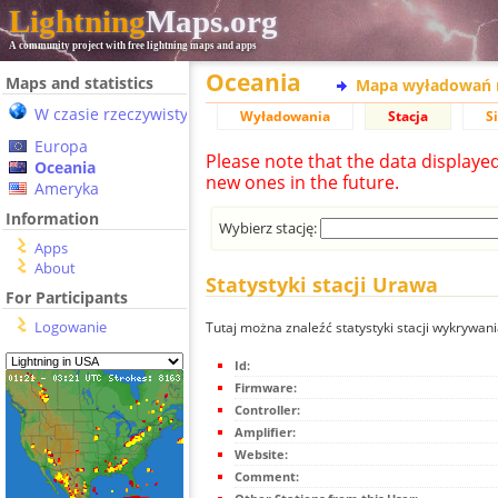
Lightning
Maps.org
A community project with free lightning maps and apps
Oceania
Maps and statistics
Mapa wyładowań 
W czasie rzeczywistym
Wyładowania
Stacja
S
Europa
Please note that the data displaye
Oceania
new ones in the future.
Ameryka
Information
Wybierz stację:
Apps
About
Statystyki stacji Urawa
For Participants
Logowanie
Tutaj można znaleźć statystyki stacji wykrywa
Id:
Firmware:
Controller:
Amplifier:
Website:
Comment: