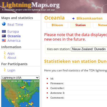
Lightning
Maps.org
A community project with free lightning maps and apps
Oceania
Maps and statistics
Bliksemkaarten
Real Time
Bliksem
Station
Netwe
Europa
Please note that the data displaye
Oceania
new ones in the future.
America
Information
Kies een station:
Apps
About
Statistieken van station Du
For Participants
Login
Here you can find statistics of the TOA lightnin
Id:
Firmware:
Controller:
Antenne 3:
Comment: