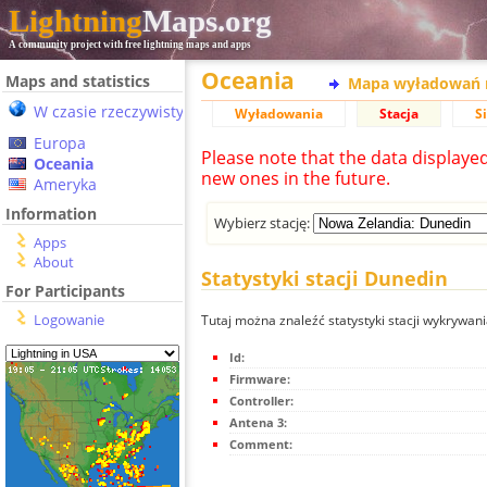
Lightning
Maps.org
A community project with free lightning maps and apps
Oceania
Maps and statistics
Mapa wyładowań 
W czasie rzeczywistym
Wyładowania
Stacja
S
Europa
Please note that the data displaye
Oceania
new ones in the future.
Ameryka
Information
Wybierz stację:
Apps
About
Statystyki stacji Dunedin
For Participants
Logowanie
Tutaj można znaleźć statystyki stacji wykrywa
Id:
Firmware:
Controller:
Antena 3:
Comment: