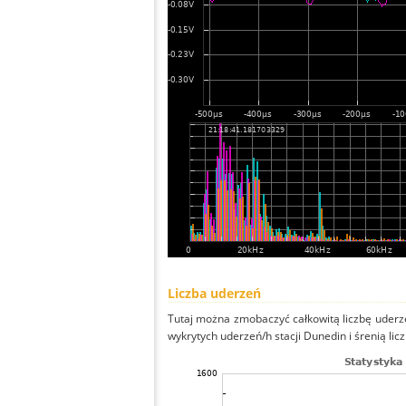
Liczba uderzeń
Tutaj można zmobaczyć całkowitą liczbę uderze
wykrytych uderzeń/h stacji Dunedin i śrenią lic