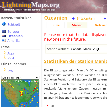
Lightning
Maps.org
A community project with free lightning maps and apps
Ozeanien
Karten/Statistiken
Blitzkarten
Echtzeit
Blitze
Station
Netzwer
Europa
Please note that the data displaye
Ozeanien
new ones in the future.
Amerika
Infos
Station wählen:
Apps
Über
Statistiken der Station Mani
Für Teilnehmer
Login
Die Blitzortungsstation Manic V QC empfängt
ausgesendet werden. Diese werden an Blitz
Stationen Position und Zeitpunkt der Blitze ermi
einem Blitz, auch wird nicht jeder Blitz re
Auskunft (siehe unten). Zudem müssen min
empfangen, damit daraus die Position berechne
mit nur 14 Stationen teilgenommen, so wird dies
Id: