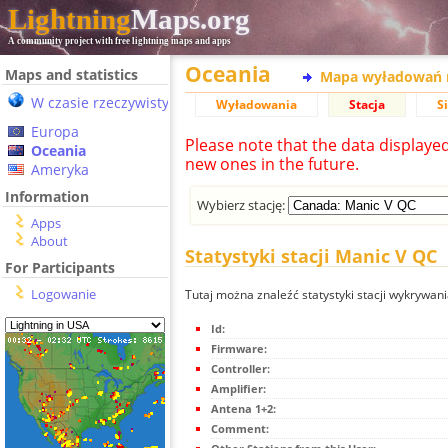
Lightning
Maps.org
A community project with free lightning maps and apps
Oceania
Maps and statistics
Mapa wyładowań 
W czasie rzeczywistym
Wyładowania
Stacja
S
Europa
Please note that the data displaye
Oceania
new ones in the future.
Ameryka
Information
Wybierz stację:
Apps
About
Statystyki stacji Manic V QC
For Participants
Logowanie
Tutaj można znaleźć statystyki stacji wykrywa
Id:
Firmware:
Controller:
Amplifier:
Antena 1+2:
Comment: