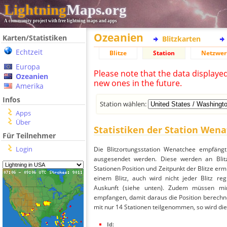
Lightning
Maps.org
A community project with free lightning maps and apps
Ozeanien
Karten/Statistiken
Blitzkarten
Echtzeit
Blitze
Station
Netzwer
Europa
Please note that the data displaye
Ozeanien
new ones in the future.
Amerika
Infos
Station wählen:
Apps
Über
Statistiken der Station Wen
Für Teilnehmer
Login
Die Blitzortungsstation Wenatchee empfängt
ausgesendet werden. Diese werden an Blitz
Stationen Position und Zeitpunkt der Blitze ermi
einem Blitz, auch wird nicht jeder Blitz re
Auskunft (siehe unten). Zudem müssen min
empfangen, damit daraus die Position berechne
mit nur 14 Stationen teilgenommen, so wird dies
Id: