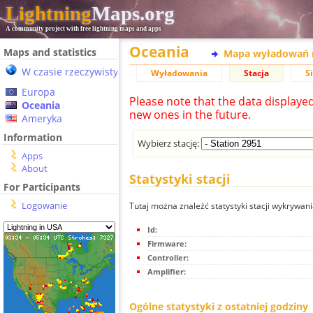
Lightning
Maps.org
A community project with free lightning maps and apps
Oceania
Maps and statistics
Mapa wyładowań 
W czasie rzeczywistym
Wyładowania
Stacja
S
Europa
Please note that the data displaye
Oceania
new ones in the future.
Ameryka
Information
Wybierz stację:
Apps
About
Statystyki stacji
For Participants
Logowanie
Tutaj można znaleźć statystyki stacji wykrywani
Id:
Firmware:
Controller:
Amplifier:
Ogólne statystyki z ostatniej godziny