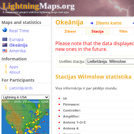
Lightning
Maps.org
A community project with free lightning maps and apps
Okeānija
Maps and statistics
Zibens karte
Real Time
Zibeņi
Stacija
Tīkls
Europa
Please note that the data displaye
Okeānija
new ones in the future.
Amerika
Information
Izvēlies staciju:
Apps
About
Stacijas Wilmslow statistika
For Participants
Lietotājvārds
Visa informācija ir par pēdējo stundu.
Id:
Firmware:
Controller:
Amplifier:
Antena 1+2+3:
Antena 4: