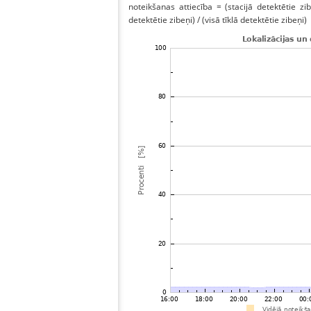
noteikšanas attiecība = (stacijā detektētie zibe
detektētie zibeņi) / (visā tīklā detektētie zibeņi)