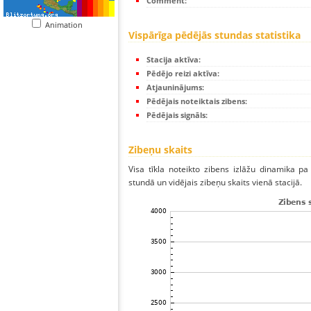
Comment:
Animation
Vispārīga pēdējās stundas statistika
Stacija aktīva:
Pēdējo reizi aktīva:
Atjauninājums:
Pēdējais noteiktais zibens:
Pēdējais signāls:
Zibeņu skaits
Visa tīkla noteikto zibens izlāžu dinamika p
stundā un vidējais zibeņu skaits vienā stacijā.