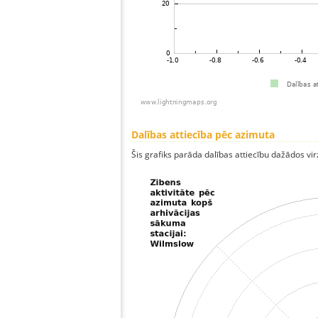
Dalības attiecība pēc azimuta
Šis grafiks parāda dalības attiecību dažādos vi