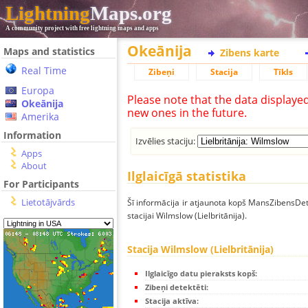
Lightning
Maps.org
A community project with free lightning maps and apps
Okeānija
Maps and statistics
Zibens karte
Real Time
Zibeņi
Stacija
Tīkls
Europa
Please note that the data displaye
Okeānija
new ones in the future.
Amerika
Information
Izvēlies staciju:
Apps
About
Ilglaicīgā statistika
For Participants
Lietotājvārds
Šī informācija ir atjaunota kopš MansZibensDet
stacijai Wilmslow (Lielbritānija).
Stacija Wilmslow (Lielbritānija)
Ilglaicīgo datu pieraksts kopš:
Zibeņi detektēti:
Stacija aktīva: