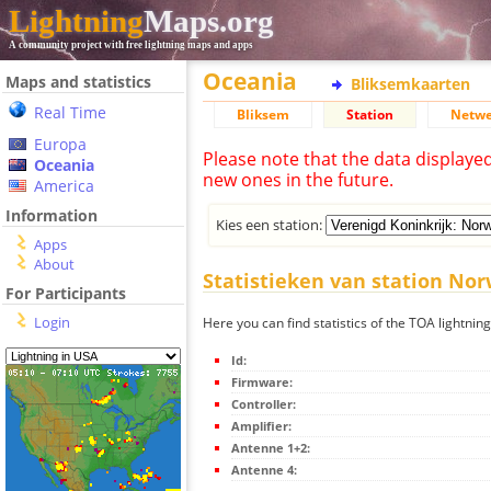
Lightning
Maps.org
A community project with free lightning maps and apps
Oceania
Maps and statistics
Bliksemkaarten
Real Time
Bliksem
Station
Netwe
Europa
Please note that the data displaye
Oceania
new ones in the future.
America
Information
Kies een station:
Apps
About
Statistieken van station Nor
For Participants
Login
Here you can find statistics of the TOA lightnin
Id:
Firmware:
Controller:
Amplifier:
Antenne 1+2:
Antenne 4: