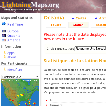
Lightning
Maps.org
A community project with free lightning maps and apps
Oceania
Maps and statistics
Cartes
Arc
Real Time
Foudre
Station
Réseau
Europe
Please note that the data displaye
Oceania
new ones in the future.
America
Information
Choisir une station:
Apps
About
Statistiques de la station N
For Participants
Identifiant
La station de détection de la foudre de reçoit 
par la foudre. Ces informations sont envoyés
avec l'aide des données des autres stations, la
ces signaux proviennent d'un coup de foudre,
stations doivent recevoir le signal pour pouvoi
s'appliquent uniquement à la station de :
Id:
Firmware: