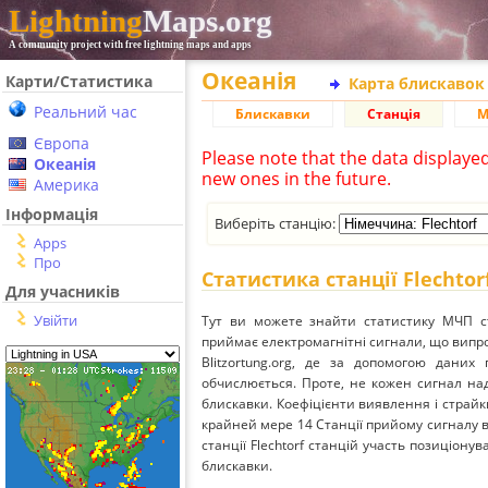
Lightning
Maps.org
A community project with free lightning maps and apps
Океанія
Карти/Статистика
Карта блискавок
Реальний час
Блискавки
Станція
М
Європа
Please note that the data displaye
Океанія
new ones in the future.
Америка
Інформація
Виберіть станцію:
Apps
Про
Статистика станції Flechtor
Для учасників
Увійти
Тут ви можете знайти статистику МЧП ста
приймає електромагнітні сигнали, що вип
Blitzortung.org, де за допомогою даних
обчислюється. Проте, не кожен сигнал над
блискавки. Коефіцієнти виявлення і страйк
крайней мере 14 Станції прийому сигналу ві
станції Flechtorf станцій участь позиціонув
блискавки.