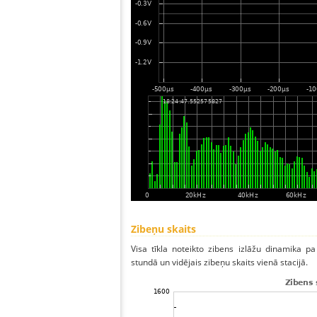
Zibeņu skaits
Visa tīkla noteikto zibens izlāžu dinamika p
stundā un vidējais zibeņu skaits vienā stacijā.