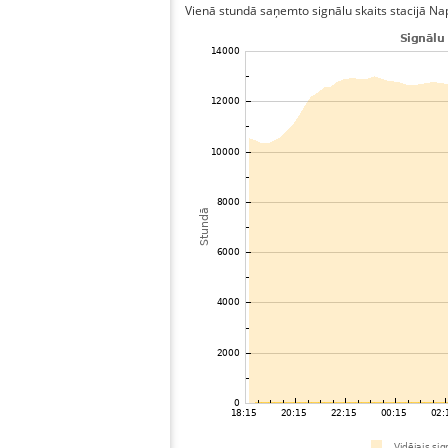
Vienā stundā saņemto signālu skaits stacijā Naple