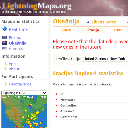
Lightning
Maps.org
A community project with free lightning maps and apps
Okeānija
Maps and statistics
Zibens karte
Real Time
Zibeņi
Stacija
Tīkls
Europa
Please note that the data displaye
Okeānija
new ones in the future.
Amerika
Information
Izvēlies staciju:
Apps
About
Stacijas Naples-1 statistika
For Participants
Lietotājvārds
Visa informācija ir par pēdējo stundu.
Id:
Firmware:
Controller:
Antena 1:
Comment: