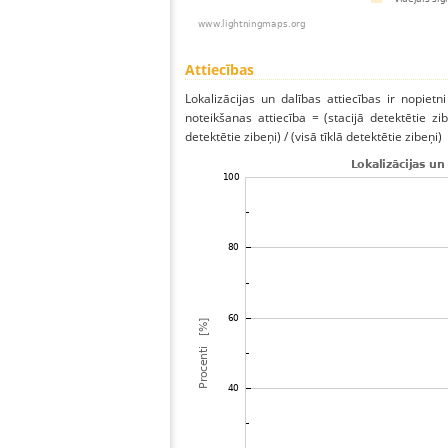
Attiecības
Lokalizācijas un dalības attiecības ir nopietni
noteikšanas attiecība = (stacijā detektētie zibe
detektētie zibeņi) / (visā tīklā detektētie zibeņi)