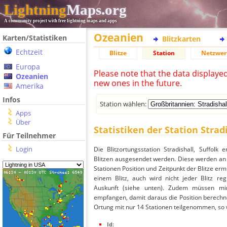
Lightning
Maps.org
A community project with free lightning maps and apps
Ozeanien
Karten/Statistiken
Blitzkarten
Echtzeit
Blitze
Station
Netzwer
Europa
Please note that the data displaye
Ozeanien
new ones in the future.
Amerika
Infos
Station wählen:
Apps
Über
Statistiken der Station Stradi
Für Teilnehmer
Login
Die Blitzortungsstation Stradishall, Suffol
Blitzen ausgesendet werden. Diese werden an 
Stationen Position und Zeitpunkt der Blitze ermi
einem Blitz, auch wird nicht jeder Blitz re
Auskunft (siehe unten). Zudem müssen min
empfangen, damit daraus die Position berechnet 
Ortung mit nur 14 Stationen teilgenommen, so wi
Id: