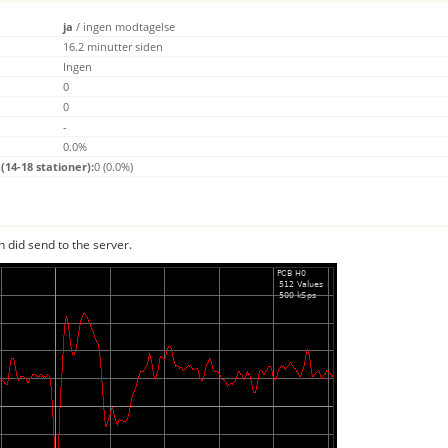
ja
/
ingen modtagelse
16.2 minutter siden
Ingen
0
0
-
0.0%
14-18 stationer):
0 (0.0%)
n did send to the server.