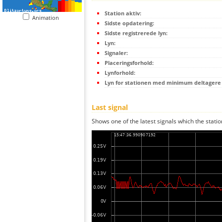
Station aktiv:
Animation
Sidste opdatering:
Sidste registrerede lyn:
Lyn:
Signaler:
Placeringsforhold:
Lynforhold:
Lyn for stationen med minimum deltagere (
Last signal
Shows one of the latest signals which the statio