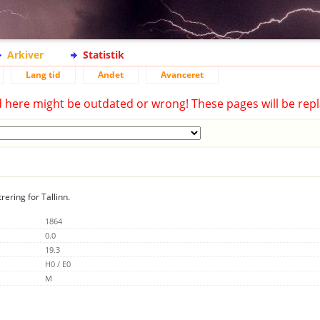
Arkiver
Statistik
Lang tid
Andet
Avanceret
d here might be outdated or wrong! These pages will be repl
rering for Tallinn.
1864
0.0
19.3
H0 / E0
M