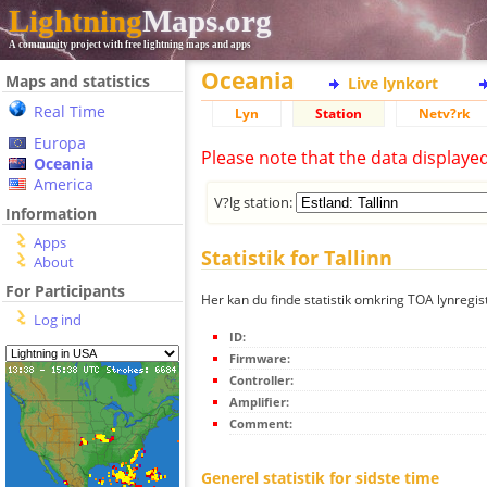
Lightning
Maps.org
A community project with free lightning maps and apps
Oceania
Maps and statistics
Live lynkort
Real Time
Lyn
Station
Netv?rk
Europa
Please note that the data displaye
Oceania
America
V?lg station:
Information
Apps
Statistik for Tallinn
About
For Participants
Her kan du finde statistik omkring TOA lynregist
Log ind
ID:
Firmware:
Controller:
Amplifier:
Comment:
Generel statistik for sidste time