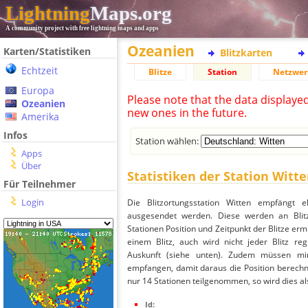
Lightning
Maps.org
A community project with free lightning maps and apps
Ozeanien
Karten/Statistiken
Blitzkarten
Echtzeit
Blitze
Station
Netzwer
Europa
Please note that the data displaye
Ozeanien
new ones in the future.
Amerika
Infos
Station wählen:
Apps
Über
Statistiken der Station Witt
Für Teilnehmer
Login
Die Blitzortungsstation Witten empfängt e
ausgesendet werden. Diese werden an Blitz
Stationen Position und Zeitpunkt der Blitze ermi
einem Blitz, auch wird nicht jeder Blitz re
Auskunft (siehe unten). Zudem müssen min
empfangen, damit daraus die Position berechne
nur 14 Stationen teilgenommen, so wird dies als
Id: