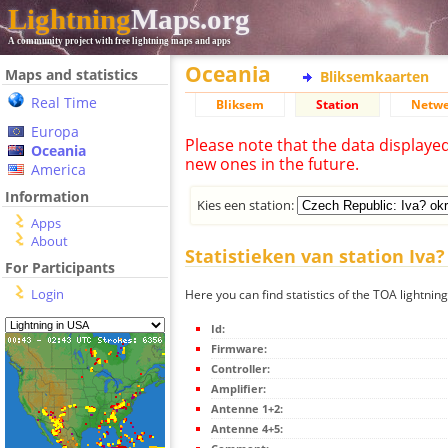
Lightning
Maps.org
A community project with free lightning maps and apps
Oceania
Maps and statistics
Bliksemkaarten
Real Time
Bliksem
Station
Netwe
Europa
Please note that the data displaye
Oceania
new ones in the future.
America
Information
Kies een station:
Apps
About
Statistieken van station Iva?
For Participants
Login
Here you can find statistics of the TOA lightning
Id:
Firmware:
Controller:
Amplifier:
Antenne 1+2:
Antenne 4+5: