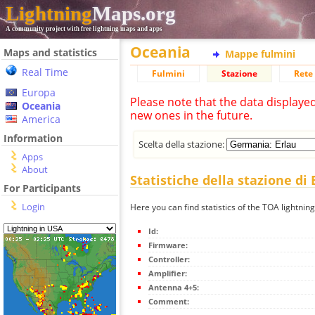
Lightning
Maps.org
A community project with free lightning maps and apps
Oceania
Maps and statistics
Mappe fulmini
Real Time
Fulmini
Stazione
Rete 
Europa
Please note that the data displaye
Oceania
new ones in the future.
America
Information
Scelta della stazione:
Apps
About
Statistiche della stazione di 
For Participants
Login
Here you can find statistics of the TOA lightning
Id:
Firmware:
Controller:
Amplifier:
Antenna 4+5:
Comment: