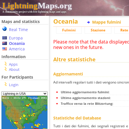
Lightning
Maps.org
A community project with free lightning maps and apps
Oceania
Maps and statistics
Mappe fulmini
Real Time
Fulmini
Stazione
Rete 
Europa
Please note that the data displaye
Oceania
new ones in the future.
America
Information
Altre statistiche
Apps
About
Aggiornamenti
For Participants
Ad intervalli regolari tutti i dati vengono sincron
Login
Ultimo aggiornamento fulmini:
Ultimo aggiornamento stazioni:
Traffico verso la rete Blitzortung:
Statistiche del Database
Tutti i dati dei fulmini, dei segnali registrati