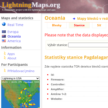
Lightning
Maps.org
A community project with free lightning maps and apps
Oceania
Maps and statistics
Mapy blesků v reá
Real Time
Blesky
Stanice
Síť
Evropa
Please note that the data displaye
Oceania
America
Výběr stanice:
Information
Apps
Statistiky stanice Pagdalaga
About
For Participants
Zde najdete statistika TOA detekce blesků sta
Přihlašovací jméno
Id:
Firmware:
Controller:
Amplifier:
Anténa 1+2:
Website: