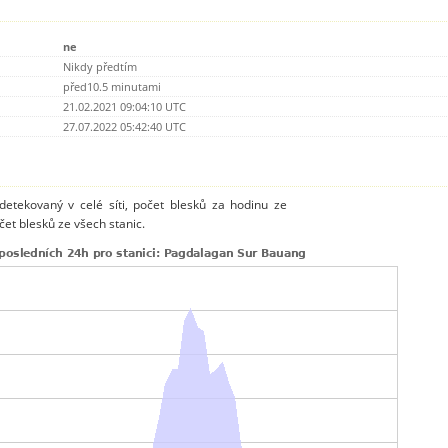
ne
Nikdy předtím
před10.5 minutami
21.02.2021 09:04:10 UTC
27.07.2022 05:42:40 UTC
detekovaný v celé síti, počet blesků za hodinu ze
t blesků ze všech stanic.