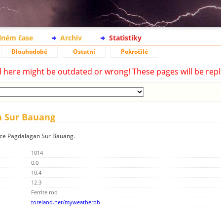
lném čase
Archiv
Statistiky
Dlouhodobé
Ostatní
Pokročilé
d here might be outdated or wrong! These pages will be repl
n Sur Bauang
nice Pagdalagan Sur Bauang.
1014
0.0
10.4
12.3
Ferrite rod
toreland.net/myweatherph