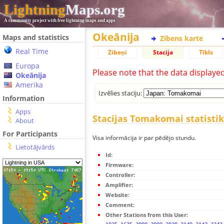
Lightning
Maps.org
A community project with free lightning maps and apps
Okeānija
Maps and statistics
Zibens karte
Real Time
Zibeņi
Stacija
Tīkls
Europa
Please note that the data displaye
Okeānija
Amerika
Izvēlies staciju:
Information
Apps
Stacijas Tomakomai statisti
About
For Participants
Visa informācija ir par pēdējo stundu.
Lietotājvārds
Id:
Firmware:
Controller:
Amplifier:
Website:
Comment:
Other Stations from this User: