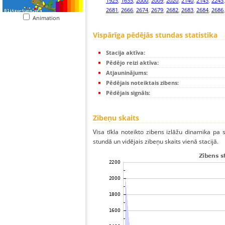
1925
,
1635
,
2000
,
2009
,
2020
,
2140
,
2143
,
2243
2681
,
2666
,
2674
,
2679
,
2682
,
2683
,
2684
,
2686
Animation
Vispārīga pēdējās stundas statistika
Stacija aktīva:
Pēdējo reizi aktīva:
Atjauninājums:
Pēdējais noteiktais zibens:
Pēdējais signāls:
Zibeņu skaits
Visa tīkla noteikto zibens izlāžu dinamika pa
stundā un vidējais zibeņu skaits vienā stacijā.