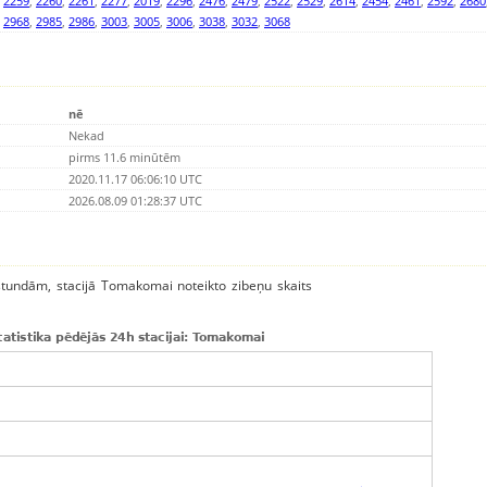
,
2259
,
2260
,
2261
,
2277
,
2019
,
2296
,
2476
,
2479
,
2522
,
2529
,
2614
,
2454
,
2461
,
2592
,
2680
,
2968
,
2985
,
2986
,
3003
,
3005
,
3006
,
3038
,
3032
,
3068
nē
Nekad
pirms 11.6 minūtēm
2020.11.17 06:06:10 UTC
2026.08.09 01:28:37 UTC
 stundām, stacijā Tomakomai noteikto zibeņu skaits