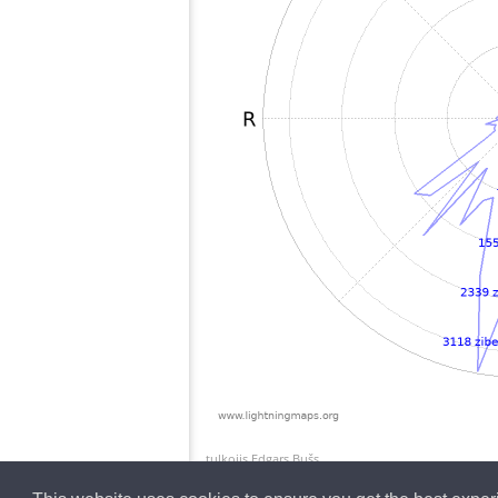
tulkojis Edgars Bušs