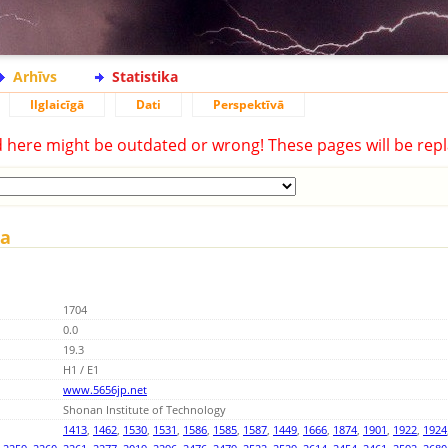
Arhīvs
Statistika
Ilglaicīgā
Dati
Perspektīvā
d here might be outdated or wrong! These pages will be repl
ka
1704
0.0
19.3
H1 / E1
www.5656jp.net
Shonan Institute of Technology
1413
,
1462
,
1530
,
1531
,
1586
,
1585
,
1587
,
1449
,
1666
,
1874
,
1901
,
1922
,
1924