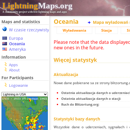
Lightning
Maps.org
A community project with free lightning maps and apps
Oceania
Maps and statistics
Mapa wyładowań 
W czasie rzeczywistym
Wyładowania
Stacja
S
Europa
Please note that the data displaye
Oceania
new ones in the future.
Ameryka
Information
Więcej statystyk
Apps
About
Aktualizacja
For Participants
Nowe dane pobierane sa ze strony blitzortung
Logowanie
Ostatnia aktualizacja danych o uderzeniac
Ostatnia aktualizacja danych o stacji:
Ruch do Blitzortung.org:
Statystyki bazy danych
Wszystkie dane o uderzeniach, sygnałach i 