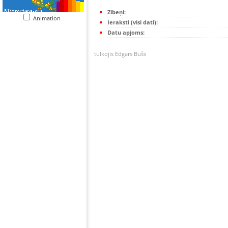
Zibeņi:
Animation
Ieraksti (visi dati):
Datu apjoms:
tulkojis Edgars Bušs