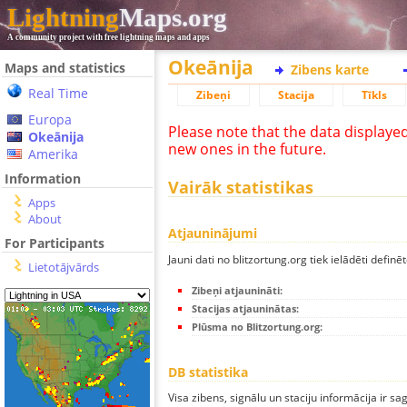
Lightning
Maps.org
A community project with free lightning maps and apps
Okeānija
Maps and statistics
Zibens karte
Real Time
Zibeņi
Stacija
Tīkls
Europa
Please note that the data displaye
Okeānija
new ones in the future.
Amerika
Information
Vairāk statistikas
Apps
About
Atjauninājumi
For Participants
Jauni dati no blitzortung.org tiek ielādēti definēt
Lietotājvārds
Zibeņi atjaunināti:
Stacijas atjauninātas:
Plūsma no Blitzortung.org:
DB statistika
Visa zibens, signālu un staciju informācija ir sa