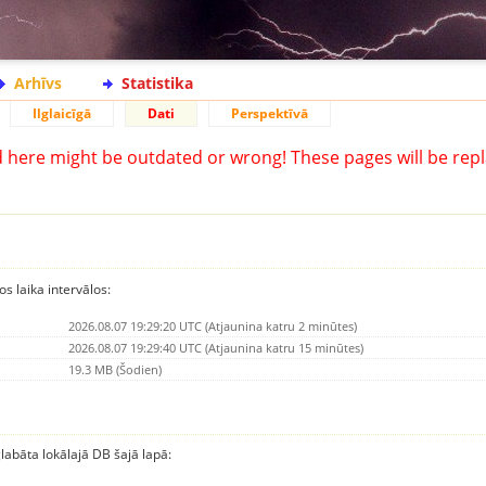
Arhīvs
Statistika
Ilglaicīgā
Dati
Perspektīvā
d here might be outdated or wrong! These pages will be repl
os laika intervālos:
2026.08.07 19:29:20 UTC (Atjaunina katru 2 minūtes)
2026.08.07 19:29:40 UTC (Atjaunina katru 15 minūtes)
19.3 MB (Šodien)
glabāta lokālajā DB šajā lapā: