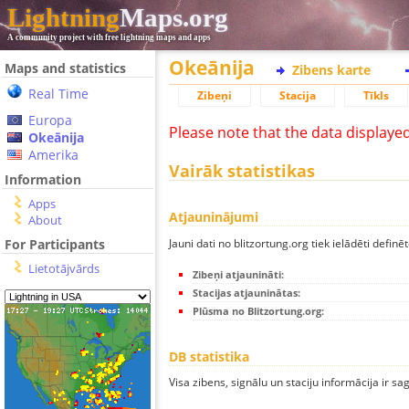
Lightning
Maps.org
A community project with free lightning maps and apps
Okeānija
Maps and statistics
Zibens karte
Real Time
Zibeņi
Stacija
Tīkls
Europa
Please note that the data displaye
Okeānija
Amerika
Vairāk statistikas
Information
Apps
Atjauninājumi
About
Jauni dati no blitzortung.org tiek ielādēti definēt
For Participants
Lietotājvārds
Zibeņi atjaunināti:
Stacijas atjauninātas:
Plūsma no Blitzortung.org:
DB statistika
Visa zibens, signālu un staciju informācija ir sa