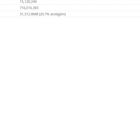
15,120,249
716,016,365
31,312.8MB (20.7% atslēgām)