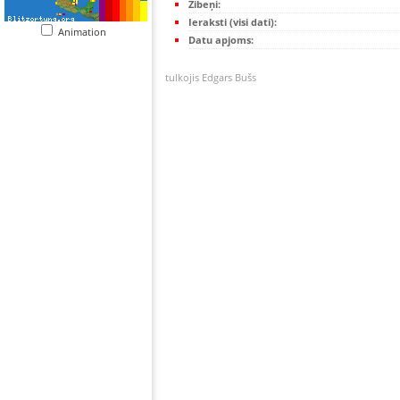
Zibeņi:
Ieraksti (visi dati):
Animation
Datu apjoms:
tulkojis Edgars Bušs